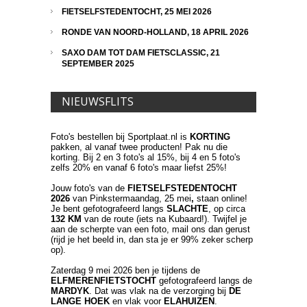
FIETSELFSTEDENTOCHT, 25 MEI 2026
RONDE VAN NOORD-HOLLAND, 18 APRIL 2026
SAXO DAM TOT DAM FIETSCLASSIC, 21
SEPTEMBER 2025
NIEUWSFLITS
Foto's bestellen bij Sportplaat.nl is
KORTING
pakken, al vanaf twee producten! Pak nu die
korting. Bij 2 en 3 foto's al 15%, bij 4 en 5 foto's
zelfs 20% en vanaf 6 foto's maar liefst 25%!
Jouw foto's van de
FIETSELFSTEDENTOCHT
2026
van Pinkstermaandag, 25 mei
,
staan online!
Je bent gefotografeerd langs
SLACHTE
, op circa
132 KM
van de route (iets na Kubaard!). Twijfel je
aan de scherpte van een foto, mail ons dan gerust
(rijd je het beeld in, dan sta je er 99% zeker scherp
op).
Zaterdag 9 mei 2026 ben je tijdens de
ELFMERENFIETSTOCHT
gefotografeerd langs de
MARDYK
. Dat was vlak na de verzorging bij
DE
LANGE HOEK
en vlak voor
ELAHUIZEN
.