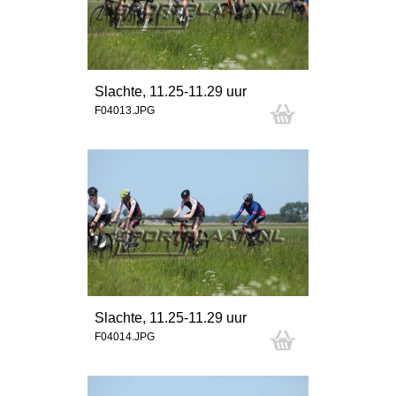
Slachte, 11.25-11.29 uur
F04013.JPG
Slachte, 11.25-11.29 uur
F04014.JPG