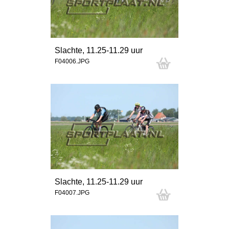
Slachte, 11.25-11.29 uur
F04006.JPG
Slachte, 11.25-11.29 uur
F04007.JPG