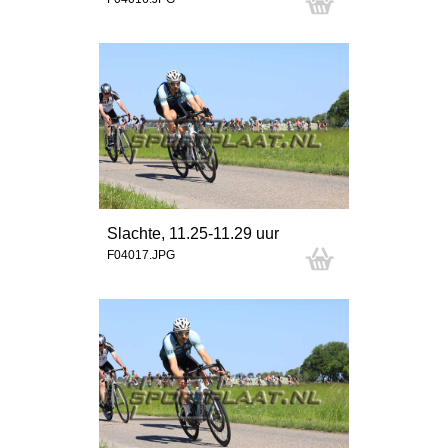
Slachte, 11.25-11.29 uur
F04017.JPG