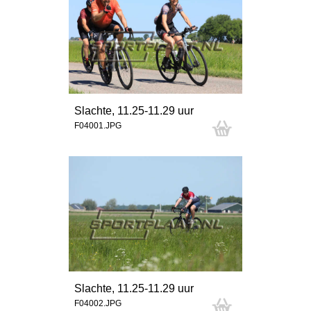
Slachte, 11.25-11.29 uur
F04001.JPG
Slachte, 11.25-11.29 uur
F04002.JPG