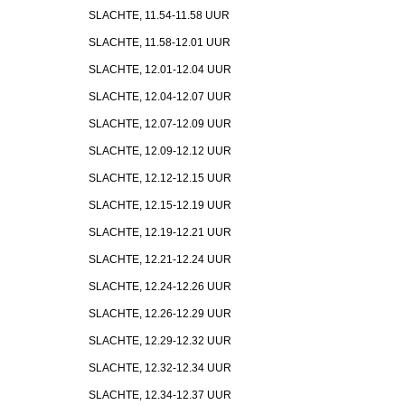
SLACHTE, 11.54-11.58 UUR
SLACHTE, 11.58-12.01 UUR
SLACHTE, 12.01-12.04 UUR
SLACHTE, 12.04-12.07 UUR
SLACHTE, 12.07-12.09 UUR
SLACHTE, 12.09-12.12 UUR
SLACHTE, 12.12-12.15 UUR
SLACHTE, 12.15-12.19 UUR
SLACHTE, 12.19-12.21 UUR
SLACHTE, 12.21-12.24 UUR
SLACHTE, 12.24-12.26 UUR
SLACHTE, 12.26-12.29 UUR
SLACHTE, 12.29-12.32 UUR
SLACHTE, 12.32-12.34 UUR
SLACHTE, 12.34-12.37 UUR