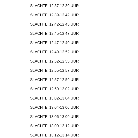
SLACHTE, 12.37-12.39 UUR
SLACHTE, 12.39-12.42 UUR
SLACHTE, 12.42-12.45 UUR
SLACHTE, 12.45-12.47 UUR
SLACHTE, 12.47-12.49 UUR
SLACHTE, 12.49-12.52 UUR
SLACHTE, 12.52-12.55 UUR
SLACHTE, 12.55-12.57 UUR
SLACHTE, 12.57-12.59 UUR
SLACHTE, 12.59-13.02 UUR
SLACHTE, 13.02-13.04 UUR
SLACHTE, 13.04-13.06 UUR
SLACHTE, 13.06-13.09 UUR
SLACHTE, 13.09-13.12 UUR
SLACHTE, 13.12-13.14 UUR