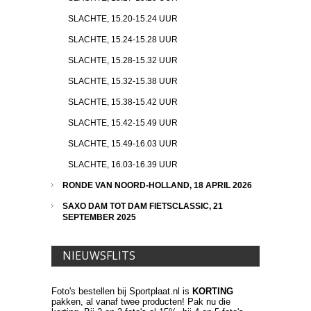
SLACHTE, 15.20-15.24 UUR
SLACHTE, 15.24-15.28 UUR
SLACHTE, 15.28-15.32 UUR
SLACHTE, 15.32-15.38 UUR
SLACHTE, 15.38-15.42 UUR
SLACHTE, 15.42-15.49 UUR
SLACHTE, 15.49-16.03 UUR
SLACHTE, 16.03-16.39 UUR
RONDE VAN NOORD-HOLLAND, 18 APRIL 2026
SAXO DAM TOT DAM FIETSCLASSIC, 21
SEPTEMBER 2025
NIEUWSFLITS
Foto's bestellen bij Sportplaat.nl is
KORTING
pakken, al vanaf twee producten! Pak nu die