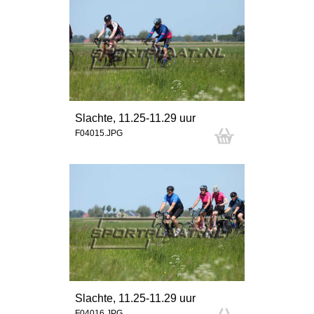
Slachte, 11.25-11.29 uur
F04015.JPG
Slachte, 11.25-11.29 uur
F04016.JPG