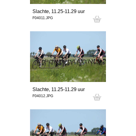
Slachte, 11.25-11.29 uur
F04011.JPG
Slachte, 11.25-11.29 uur
F04012.JPG