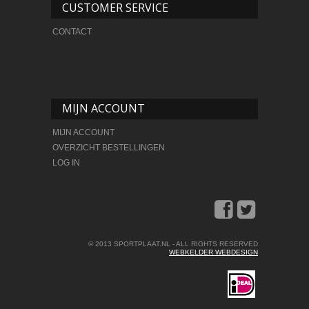
CUSTOMER SERVICE
CONTACT
MIJN ACCOUNT
MIJN ACCOUNT
OVERZICHT BESTELLINGEN
LOG IN
© 2013 SPORTPLAAT.NL - ALL RIGHTS RESERVED
WEBKELDER WEBDESIGN