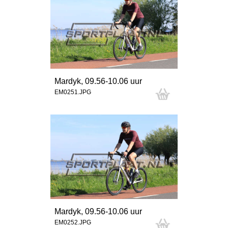
Mardyk, 09.56-10.06 uur
EM0251.JPG
Mardyk, 09.56-10.06 uur
EM0252.JPG