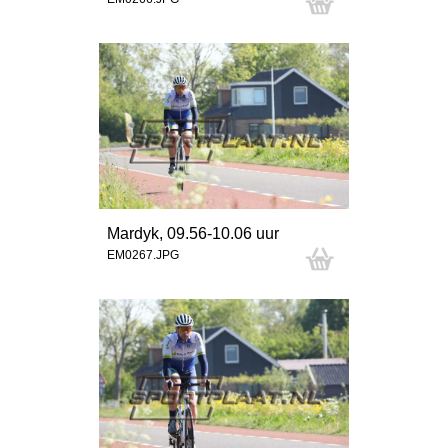
Mardyk, 09.56-10.06 uur
EM0267.JPG