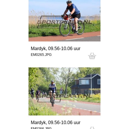
Mardyk, 09.56-10.06 uur
EM0265.JPG
Mardyk, 09.56-10.06 uur
EM0266.JPG