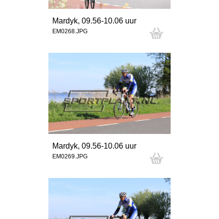
Mardyk, 09.56-10.06 uur
EM0268.JPG
Mardyk, 09.56-10.06 uur
EM0269.JPG