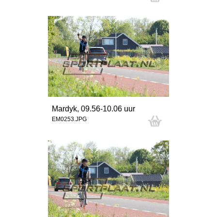
Mardyk, 09.56-10.06 uur
EM0253.JPG