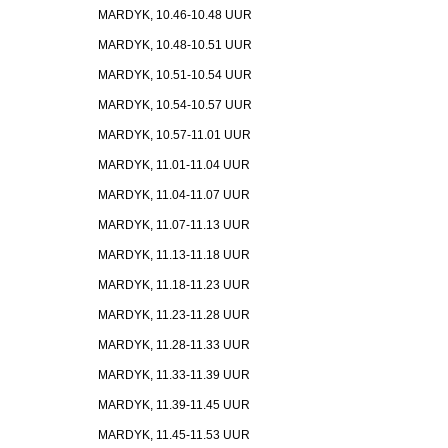
MARDYK, 10.46-10.48 UUR
MARDYK, 10.48-10.51 UUR
MARDYK, 10.51-10.54 UUR
MARDYK, 10.54-10.57 UUR
MARDYK, 10.57-11.01 UUR
MARDYK, 11.01-11.04 UUR
MARDYK, 11.04-11.07 UUR
MARDYK, 11.07-11.13 UUR
MARDYK, 11.13-11.18 UUR
MARDYK, 11.18-11.23 UUR
MARDYK, 11.23-11.28 UUR
MARDYK, 11.28-11.33 UUR
MARDYK, 11.33-11.39 UUR
MARDYK, 11.39-11.45 UUR
MARDYK, 11.45-11.53 UUR