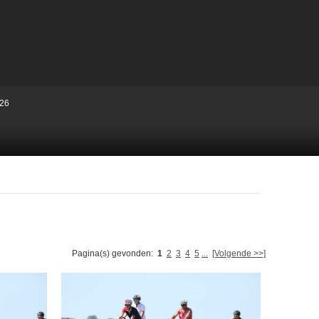
26
Pagina(s) gevonden:
1
2
3
4
5
...
[Volgende >>]