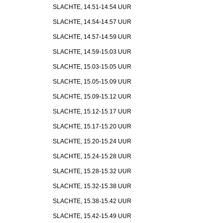
SLACHTE, 14.51-14.54 UUR
SLACHTE, 14.54-14.57 UUR
SLACHTE, 14.57-14.59 UUR
SLACHTE, 14.59-15.03 UUR
SLACHTE, 15.03-15.05 UUR
SLACHTE, 15.05-15.09 UUR
SLACHTE, 15.09-15.12 UUR
SLACHTE, 15.12-15.17 UUR
SLACHTE, 15.17-15.20 UUR
SLACHTE, 15.20-15.24 UUR
SLACHTE, 15.24-15.28 UUR
SLACHTE, 15.28-15.32 UUR
SLACHTE, 15.32-15.38 UUR
SLACHTE, 15.38-15.42 UUR
SLACHTE, 15.42-15.49 UUR