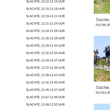
SLACHTE, 12.12-12.15 UUR
SLACHTE, 12.15-12.19 UUR
SLACHTE, 12.19-12.21 UUR
Slachte,
SLACHTE, 12.21-12.24 UUR
F21760.J
SLACHTE, 12.24-12.26 UUR
SLACHTE, 12.26-12.29 UUR
SLACHTE, 12.29-12.32 UUR
SLACHTE, 12.32-12.34 UUR
SLACHTE, 12.34-12.37 UUR
SLACHTE, 12.37-12.39 UUR
SLACHTE, 12.39-12.42 UUR
SLACHTE, 12.42-12.45 UUR
Slachte,
SLACHTE, 12.45-12.47 UUR
F21763.J
SLACHTE, 12.47-12.49 UUR
SLACHTE, 12.49-12.52 UUR