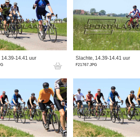
 14.39-14.41 uur
Slachte, 14.39-14.41 uur
PG
F21767.JPG