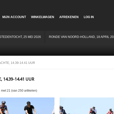
MIJN ACCOUNT
WINKELWAGEN
AFREKENEN
LOG IN
STEDENTOCHT, 25 MEI 2026
RONDE VAN NOORD-HOLLAND, 18 APRIL 20
CHTE, 14.39-14.41 UUR
, 14.39-14.41 UUR
n met
21
(van
250
artikelen)