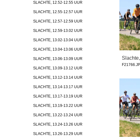
SLACHTE, 12.52-12.55 UUR
SLACHTE, 12.55-12.57 UUR
SLACHTE, 12.57-12.59 UUR
SLACHTE, 12.59-13.02 UUR
SLACHTE, 13.02-13.04 UUR
SLACHTE, 13.04-13.06 UUR
Slachte,
SLACHTE, 13.06-13.09 UUR
F21766.J
SLACHTE, 13.09-13.12 UUR
SLACHTE, 13.12-13.14 UUR
SLACHTE, 13.14-13.17 UUR
SLACHTE, 13.17-13.19 UUR
SLACHTE, 13.19-13.22 UUR
SLACHTE, 13.22-13.24 UUR
SLACHTE, 13.24-13.26 UUR
SLACHTE, 13.26-13.29 UUR