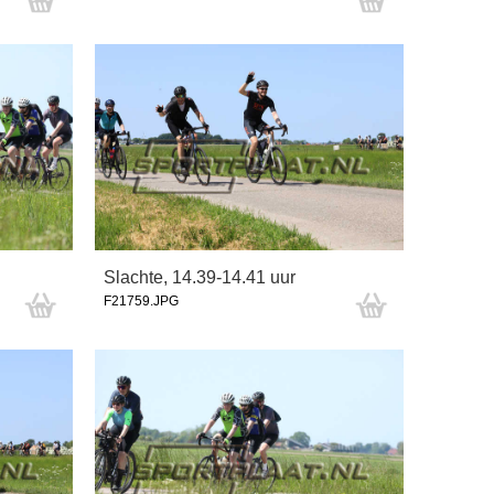
Slachte, 14.39-14.41 uur
F21759.JPG