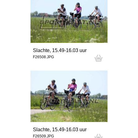
Slachte, 15.49-16.03 uur
F26508.JPG
Slachte, 15.49-16.03 uur
F26509.JPG