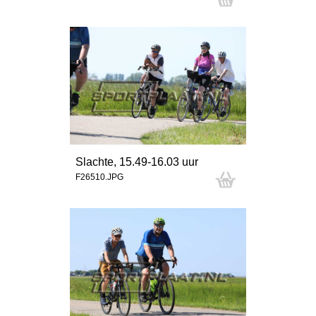
Slachte, 15.49-16.03 uur
F26510.JPG