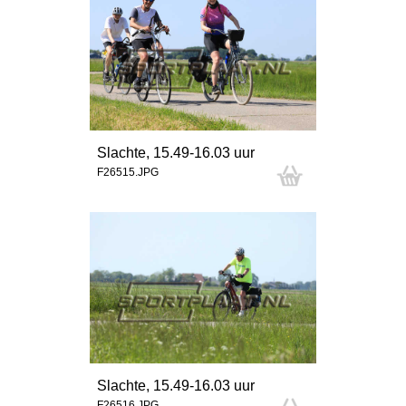
Slachte, 15.49-16.03 uur
F26515.JPG
Slachte, 15.49-16.03 uur
F26516.JPG