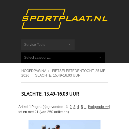
Service Tools
Select category...
HOOFDPAGINA
FIETSELFSTEDENTOCHT, 25 MEI
2026
SLACHTE, 15.49-16.03 UUR
SLACHTE, 15.49-16.03 UUR
Artikel
1
Pagina(s) gevonden:
1
2
3
4
5
...
[Volgende >>]
tot en met
21
(van
250
artikelen)