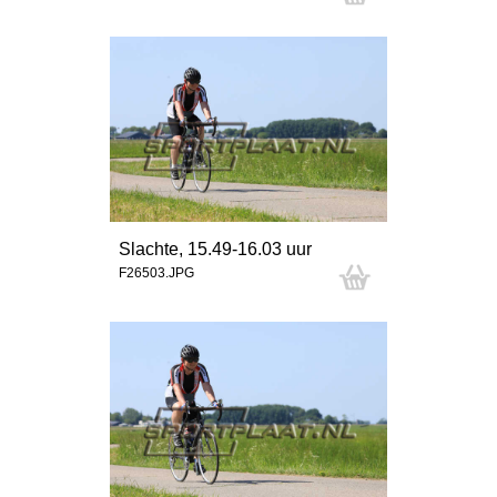
Slachte, 15.49-16.03 uur
F26503.JPG