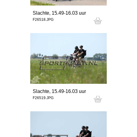
Slachte, 15.49-16.03 uur
F26518.JPG
Slachte, 15.49-16.03 uur
F26519.JPG