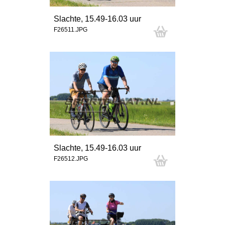
Slachte, 15.49-16.03 uur
F26511.JPG
Slachte, 15.49-16.03 uur
F26512.JPG