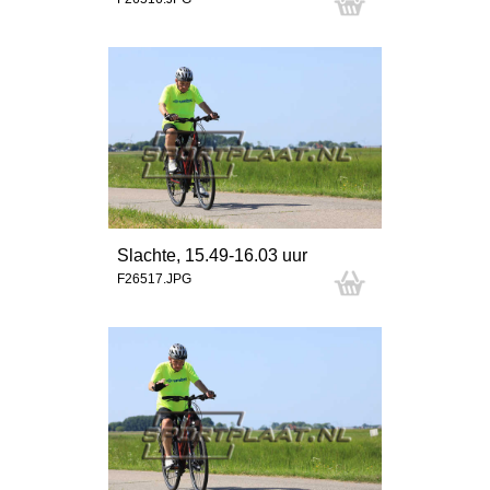
Slachte, 15.49-16.03 uur
F26517.JPG