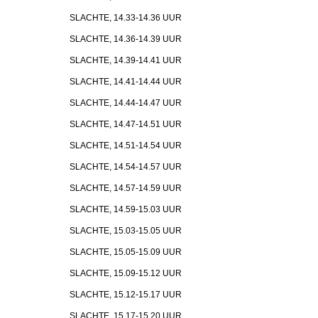
SLACHTE, 14.33-14.36 UUR
SLACHTE, 14.36-14.39 UUR
SLACHTE, 14.39-14.41 UUR
SLACHTE, 14.41-14.44 UUR
SLACHTE, 14.44-14.47 UUR
SLACHTE, 14.47-14.51 UUR
SLACHTE, 14.51-14.54 UUR
SLACHTE, 14.54-14.57 UUR
SLACHTE, 14.57-14.59 UUR
SLACHTE, 14.59-15.03 UUR
SLACHTE, 15.03-15.05 UUR
SLACHTE, 15.05-15.09 UUR
SLACHTE, 15.09-15.12 UUR
SLACHTE, 15.12-15.17 UUR
SLACHTE, 15.17-15.20 UUR