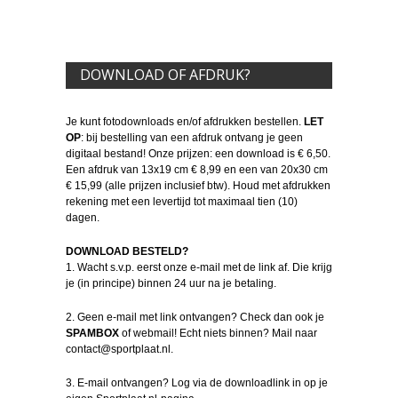
DOWNLOAD OF AFDRUK?
Je kunt fotodownloads en/of afdrukken bestellen.
LET
OP
: bij bestelling van een afdruk ontvang je geen
digitaal bestand! Onze prijzen: een download is € 6,50.
Een afdruk van 13x19 cm € 8,99 en een van 20x30 cm
€ 15,99 (alle prijzen inclusief btw). Houd met afdrukken
rekening met een levertijd tot maximaal tien (10)
dagen.
DOWNLOAD BESTELD?
1. Wacht s.v.p. eerst onze e-mail met de link af. Die krijg
je (in principe) binnen 24 uur na je betaling.
2. Geen e-mail met link ontvangen? Check dan ook je
SPAMBOX
of webmail! Echt niets binnen? Mail naar
contact@sportplaat.nl.
3. E-mail ontvangen? Log via de downloadlink in op je