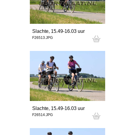
Slachte, 15.49-16.03 uur
F26513.JPG
Slachte, 15.49-16.03 uur
F26514.JPG