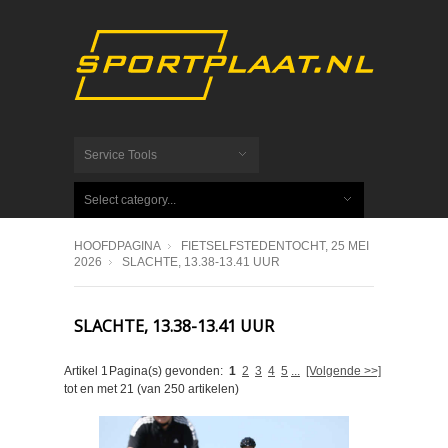
Service Tools
Select category...
HOOFDPAGINA
FIETSELFSTEDENTOCHT, 25 MEI
2026
SLACHTE, 13.38-13.41 UUR
SLACHTE, 13.38-13.41 UUR
Artikel
1
Pagina(s) gevonden:
1
2
3
4
5
...
[Volgende >>]
tot en met
21
(van
250
artikelen)