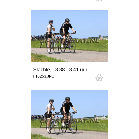
Slachte, 13.38-13.41 uur
F16253.JPG