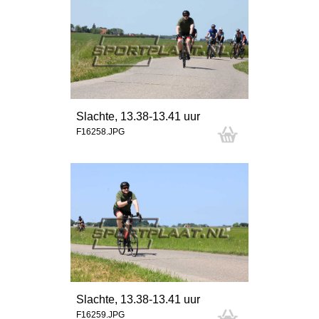
Slachte, 13.38-13.41 uur
F16258.JPG
Slachte, 13.38-13.41 uur
F16259.JPG