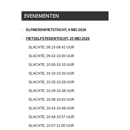
EVENEMENTEN
ELFMERENFIETSTOCHT, 9 MEI 2026
FIETSELFSTEDENTOCHT, 25 MEI 2026
SLACHTE, 09.15-09.42 UUR
SLACHTE, 09.42-10.00 UUR
SLACHTE, 10.00-10.10 UUR
SLACHTE, 10.10-10.20 UUR
SLACHTE, 10.20-10.29 UUR
SLACHTE, 10.29-10.38 UUR
SLACHTE, 10.38-10.43 UUR
SLACHTE, 10.43-10.49 UUR
SLACHTE, 10.49-10.57 UUR
SLACHTE, 10.57-11.00 UUR