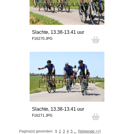
Slachte, 13.38-13.41 uur
F16270.JPG
Slachte, 13.38-13.41 uur
F16271.JPG
Pagina(s) gevonden:
1
2
3
4
5
...
[Volgende >>]