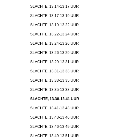
SLACHTE, 13.14-13.17 UUR
SLACHTE, 13.17-13.19 UUR
SLACHTE, 13.19-13.22 UUR
SLACHTE, 13.22-13.24 UUR
SLACHTE, 13.24-13.26 UUR
SLACHTE, 13.26-13.29 UUR
SLACHTE, 13.29-13.31 UUR
SLACHTE, 13.31-13.33 UUR
SLACHTE, 13.33-13.35 UUR
SLACHTE, 13.35-13.38 UUR
SLACHTE, 13.38-13.41 UUR
SLACHTE, 13.41-13.43 UUR
SLACHTE, 13.43-13.46 UUR
SLACHTE, 13.46-13.49 UUR
SLACHTE, 13.49-13.51 UUR