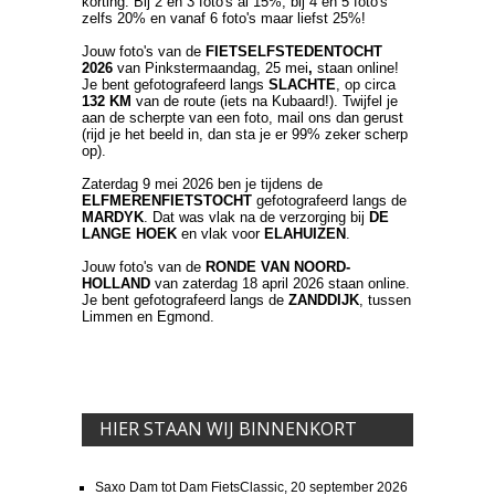
korting. Bij 2 en 3 foto's al 15%, bij 4 en 5 foto's
zelfs 20% en vanaf 6 foto's maar liefst 25%!
Jouw foto's van de
FIETSELFSTEDENTOCHT
2026
van Pinkstermaandag, 25 mei
,
staan online!
Je bent gefotografeerd langs
SLACHTE
, op circa
132 KM
van de route (iets na Kubaard!). Twijfel je
aan de scherpte van een foto, mail ons dan gerust
(rijd je het beeld in, dan sta je er 99% zeker scherp
op).
Zaterdag 9 mei 2026 ben je tijdens de
ELFMERENFIETSTOCHT
gefotografeerd langs de
MARDYK
. Dat was vlak na de verzorging bij
DE
LANGE HOEK
en vlak voor
ELAHUIZEN
.
Jouw foto's van de
RONDE VAN NOORD-
HOLLAND
van zaterdag 18 april 2026 staan online.
Je bent gefotografeerd langs de
ZANDDIJK
, tussen
Limmen en Egmond.
HIER STAAN WIJ BINNENKORT
Saxo Dam tot Dam FietsClassic, 20 september 2026