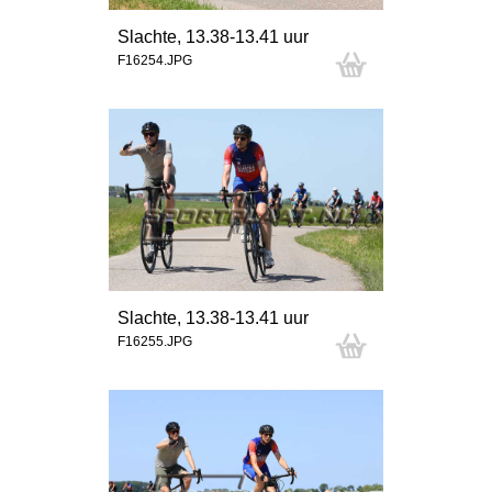
Slachte, 13.38-13.41 uur
F16254.JPG
Slachte, 13.38-13.41 uur
F16255.JPG