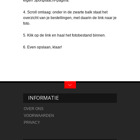
eigen Sportplaat.nl-pagina.
4. Scroll omlaag: onder in de zwarte balk staat het
overzicht van je bestellingen, met daarin de link naar je
foto.
5. Klik op de link en haal het fotobestand binnen.
6. Even opslaan, klaar!
INFORMATIE
OVER ONS
VOORWAARDEN
PRIVACY