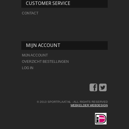
CUSTOMER SERVICE
CONTACT
MIJN ACCOUNT
MIJN ACCOUNT
OVERZICHT BESTELLINGEN
LOG IN
© 2013 SPORTPLAAT.NL - ALL RIGHTS RESERVED
WEBKELDER WEBDESIGN