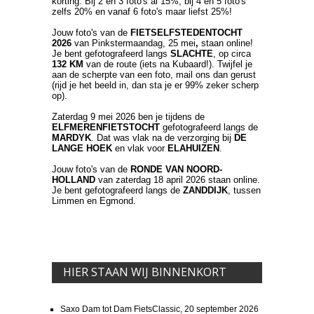
korting. Bij 2 en 3 foto's al 15%, bij 4 en 5 foto's
zelfs 20% en vanaf 6 foto's maar liefst 25%!
Jouw foto's van de
FIETSELFSTEDENTOCHT
2026
van Pinkstermaandag, 25 mei
,
staan online!
Je bent gefotografeerd langs
SLACHTE
, op circa
132 KM
van de route (iets na Kubaard!). Twijfel je
aan de scherpte van een foto, mail ons dan gerust
(rijd je het beeld in, dan sta je er 99% zeker scherp
op).
Zaterdag 9 mei 2026 ben je tijdens de
ELFMERENFIETSTOCHT
gefotografeerd langs de
MARDYK
. Dat was vlak na de verzorging bij
DE
LANGE HOEK
en vlak voor
ELAHUIZEN
.
Jouw foto's van de
RONDE VAN NOORD-
HOLLAND
van zaterdag 18 april 2026 staan online.
Je bent gefotografeerd langs de
ZANDDIJK
, tussen
Limmen en Egmond.
HIER STAAN WIJ BINNENKORT
Saxo Dam tot Dam FietsClassic, 20 september 2026