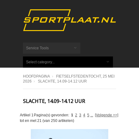
Service Tools
Select category...
HOOFDPAGINA
FIETSELFSTEDENTOCHT, 25 MEI
2026
SLACHTE, 14.09-14.12 UUR
SLACHTE, 14.09-14.12 UUR
Artikel
1
Pagina(s) gevonden:
1
2
3
4
5
...
[Volgende >>]
tot en met
21
(van
250
artikelen)