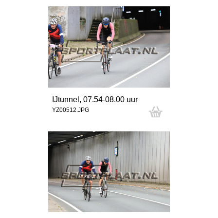
IJtunnel, 07.54-08.00 uur
YZ00512.JPG