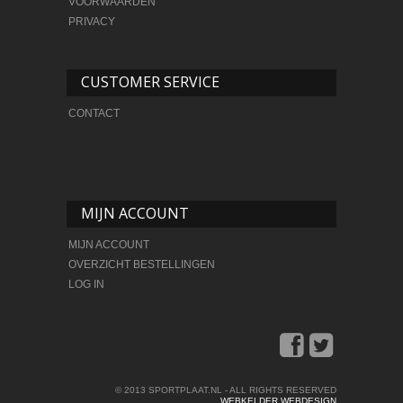
VOORWAARDEN
PRIVACY
CUSTOMER SERVICE
CONTACT
MIJN ACCOUNT
MIJN ACCOUNT
OVERZICHT BESTELLINGEN
LOG IN
© 2013 SPORTPLAAT.NL - ALL RIGHTS RESERVED
WEBKELDER WEBDESIGN