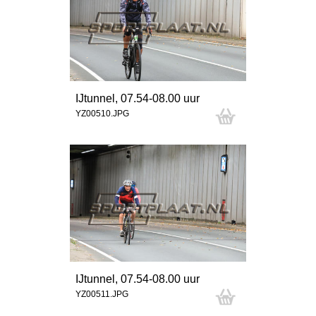
IJtunnel, 07.54-08.00 uur
YZ00510.JPG
IJtunnel, 07.54-08.00 uur
YZ00511.JPG