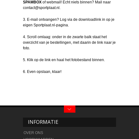
SPAMBOX
of webmail! Echt niets binnen? Mail naar
contact@sportplaat.nl.
3. E-mail ontvangen? Log via de downloadlink in op je
eigen Sportplaat.nl-pagina.
4. Scroll omlaag: onder in de zwarte balk staat het
overzicht van je bestellingen, met daarin de link naar je
foto.
5. Klik op de link en haal het fotobestand binnen.
6. Even opslaan, klaar!
INFORMATIE
OVER ONS