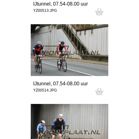
IJtunnel, 07.54-08.00 uur
YZ00513.JPG
IJtunnel, 07.54-08.00 uur
YZ00514.JPG