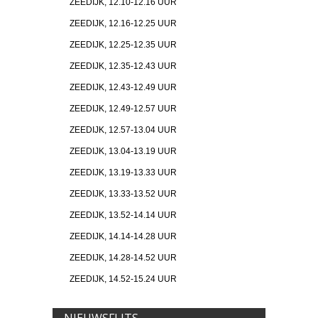
ZEEDIJK, 12.10-12.16 UUR
ZEEDIJK, 12.16-12.25 UUR
ZEEDIJK, 12.25-12.35 UUR
ZEEDIJK, 12.35-12.43 UUR
ZEEDIJK, 12.43-12.49 UUR
ZEEDIJK, 12.49-12.57 UUR
ZEEDIJK, 12.57-13.04 UUR
ZEEDIJK, 13.04-13.19 UUR
ZEEDIJK, 13.19-13.33 UUR
ZEEDIJK, 13.33-13.52 UUR
ZEEDIJK, 13.52-14.14 UUR
ZEEDIJK, 14.14-14.28 UUR
ZEEDIJK, 14.28-14.52 UUR
ZEEDIJK, 14.52-15.24 UUR
NIEUWSFLITS