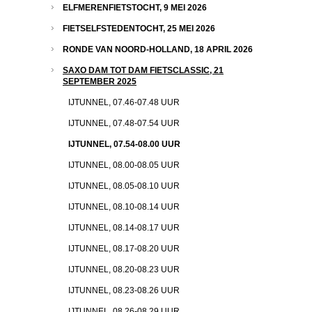
ELFMERENFIETSTOCHT, 9 MEI 2026
FIETSELFSTEDENTOCHT, 25 MEI 2026
RONDE VAN NOORD-HOLLAND, 18 APRIL 2026
SAXO DAM TOT DAM FIETSCLASSIC, 21
SEPTEMBER 2025
IJTUNNEL, 07.46-07.48 UUR
IJTUNNEL, 07.48-07.54 UUR
IJTUNNEL, 07.54-08.00 UUR
IJTUNNEL, 08.00-08.05 UUR
IJTUNNEL, 08.05-08.10 UUR
IJTUNNEL, 08.10-08.14 UUR
IJTUNNEL, 08.14-08.17 UUR
IJTUNNEL, 08.17-08.20 UUR
IJTUNNEL, 08.20-08.23 UUR
IJTUNNEL, 08.23-08.26 UUR
IJTUNNEL, 08.26-08.29 UUR