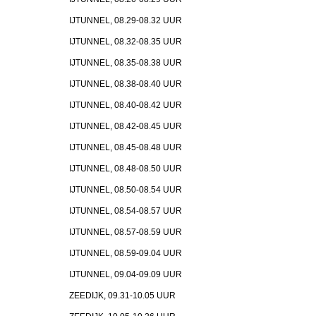
IJTUNNEL, 08.29-08.32 UUR
IJTUNNEL, 08.32-08.35 UUR
IJTUNNEL, 08.35-08.38 UUR
IJTUNNEL, 08.38-08.40 UUR
IJTUNNEL, 08.40-08.42 UUR
IJTUNNEL, 08.42-08.45 UUR
IJTUNNEL, 08.45-08.48 UUR
IJTUNNEL, 08.48-08.50 UUR
IJTUNNEL, 08.50-08.54 UUR
IJTUNNEL, 08.54-08.57 UUR
IJTUNNEL, 08.57-08.59 UUR
IJTUNNEL, 08.59-09.04 UUR
IJTUNNEL, 09.04-09.09 UUR
ZEEDIJK, 09.31-10.05 UUR