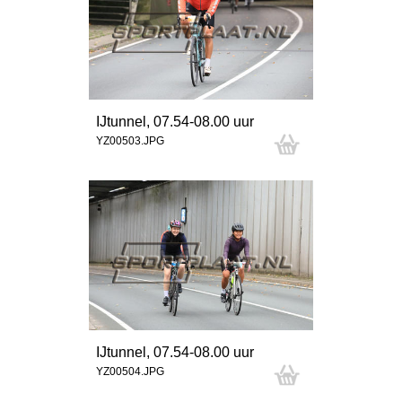
IJtunnel, 07.54-08.00 uur
YZ00503.JPG
IJtunnel, 07.54-08.00 uur
YZ00504.JPG