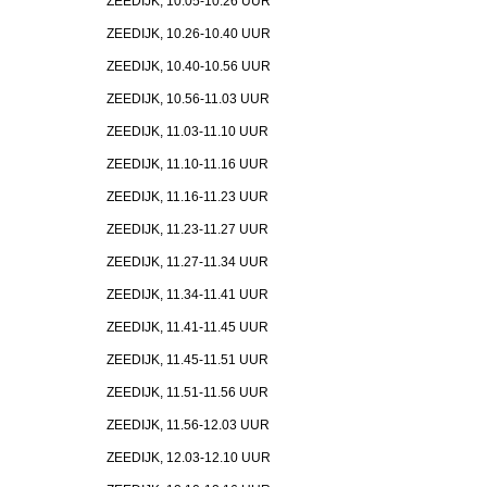
ZEEDIJK, 10.05-10.26 UUR
ZEEDIJK, 10.26-10.40 UUR
ZEEDIJK, 10.40-10.56 UUR
ZEEDIJK, 10.56-11.03 UUR
ZEEDIJK, 11.03-11.10 UUR
ZEEDIJK, 11.10-11.16 UUR
ZEEDIJK, 11.16-11.23 UUR
ZEEDIJK, 11.23-11.27 UUR
ZEEDIJK, 11.27-11.34 UUR
ZEEDIJK, 11.34-11.41 UUR
ZEEDIJK, 11.41-11.45 UUR
ZEEDIJK, 11.45-11.51 UUR
ZEEDIJK, 11.51-11.56 UUR
ZEEDIJK, 11.56-12.03 UUR
ZEEDIJK, 12.03-12.10 UUR