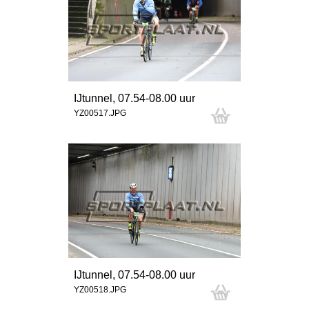
IJtunnel, 07.54-08.00 uur
YZ00517.JPG
IJtunnel, 07.54-08.00 uur
YZ00518.JPG