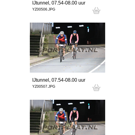
IJtunnel, 07.54-08.00 uur
YZ00506.JPG
IJtunnel, 07.54-08.00 uur
YZ00507.JPG