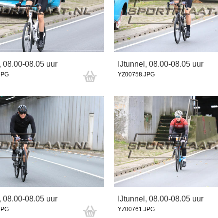
, 08.00-08.05 uur
IJtunnel, 08.00-08.05 uur
JPG
YZ00758.JPG
, 08.00-08.05 uur
IJtunnel, 08.00-08.05 uur
JPG
YZ00761.JPG