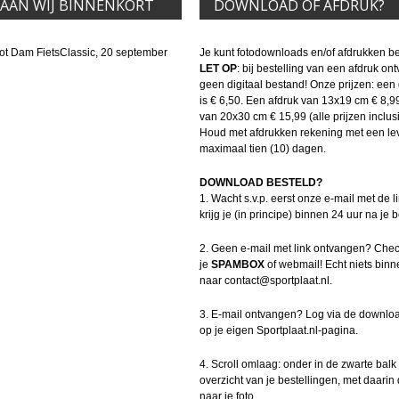
TAAN WIJ BINNENKORT
DOWNLOAD OF AFDRUK?
ot Dam FietsClassic, 20 september
Je kunt fotodownloads en/of afdrukken be
LET OP
: bij bestelling van een afdruk on
geen digitaal bestand! Onze prijzen: ee
is € 6,50. Een afdruk van 13x19 cm € 8,9
van 20x30 cm € 15,99 (alle prijzen inclusi
Houd met afdrukken rekening met een leve
maximaal tien (10) dagen.
DOWNLOAD BESTELD?
1. Wacht s.v.p. eerst onze e-mail met de li
krijg je (in principe) binnen 24 uur na je b
2. Geen e-mail met link ontvangen? Che
je
SPAMBOX
of webmail! Echt niets binn
naar contact@sportplaat.nl.
3. E-mail ontvangen? Log via de downloa
op je eigen Sportplaat.nl-pagina.
4. Scroll omlaag: onder in de zwarte balk 
overzicht van je bestellingen, met daarin 
naar je foto.