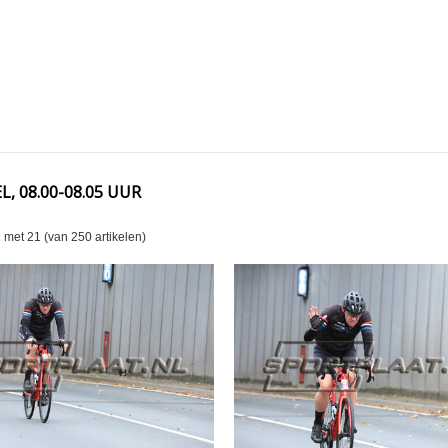
L, 08.00-08.05 UUR
n met
21
(van
250
artikelen)