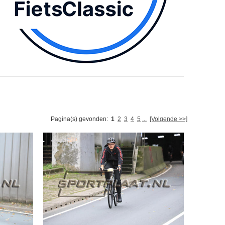
Pagina(s) gevonden:
1
2
3
4
5
...
[Volgende >>]