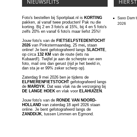
NIEUWSFLITS
HIER S
Foto's bestellen bij Sportplaat.nl is
KORTING
Saxo Dam t
pakken, al vanaf twee producten! Pak nu die
2026
korting. Bij 2 en 3 foto's al 15%, bij 4 en 5 foto's
zelfs 20% en vanaf 6 foto's maar liefst 25%!
Jouw foto's van de
FIETSELFSTEDENTOCHT
2026
van Pinkstermaandag, 25 mei
,
staan
online! Je bent gefotografeerd langs
SLACHTE
,
op circa
132 KM
van de route (iets na
Kubaard!). Twijfel je aan de scherpte van een
foto, mail ons dan gerust (rijd je het beeld in,
dan sta je er 99% zeker scherp op).
Zaterdag 9 mei 2026 ben je tijdens de
ELFMERENFIETSTOCHT
gefotografeerd langs
de
MARDYK
. Dat was vlak na de verzorging bij
DE LANGE HOEK
en vlak voor
ELAHUIZEN
.
Jouw foto's van de
RONDE VAN NOORD-
HOLLAND
van zaterdag 18 april 2026 staan
online. Je bent gefotografeerd langs de
ZANDDIJK
, tussen Limmen en Egmond.