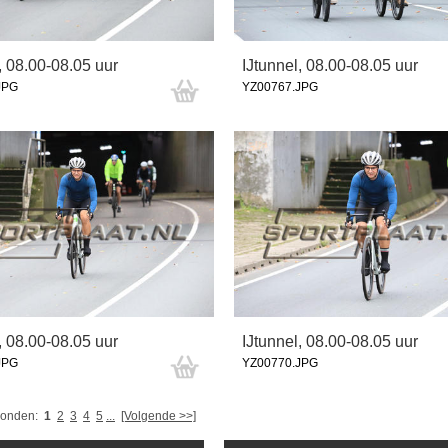
, 08.00-08.05 uur
IJtunnel, 08.00-08.05 uur
JPG
YZ00767.JPG
, 08.00-08.05 uur
IJtunnel, 08.00-08.05 uur
JPG
YZ00770.JPG
vonden:
1
2
3
4
5
...
[Volgende >>]