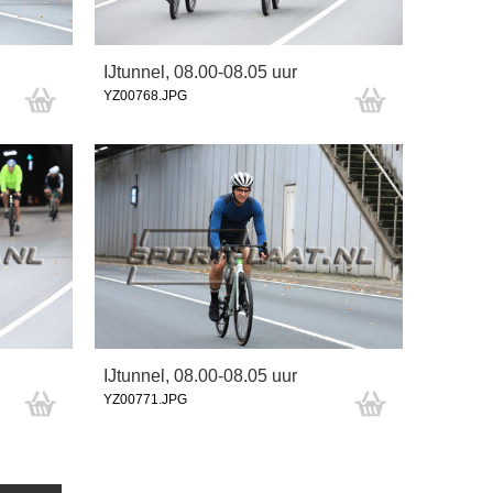
IJtunnel, 08.00-08.05 uur
YZ00768.JPG
IJtunnel, 08.00-08.05 uur
YZ00771.JPG