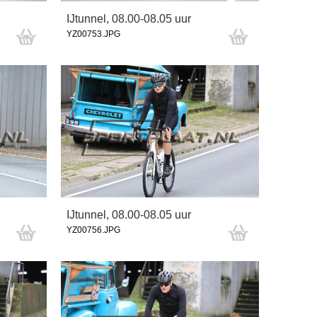
IJtunnel, 08.00-08.05 uur
YZ00753.JPG
IJtunnel, 08.00-08.05 uur
YZ00756.JPG