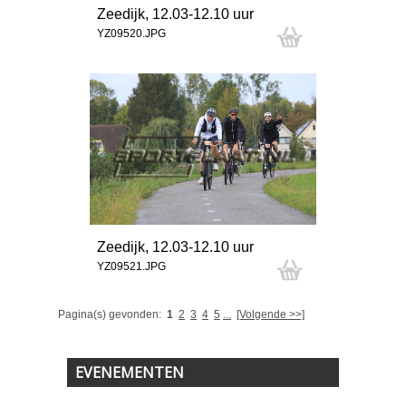
Zeedijk, 12.03-12.10 uur
YZ09520.JPG
Zeedijk, 12.03-12.10 uur
YZ09521.JPG
Pagina(s) gevonden:
1
2
3
4
5
...
[Volgende >>]
EVENEMENTEN