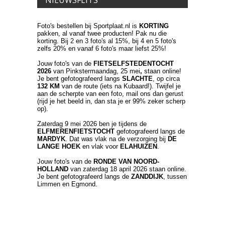
Foto's bestellen bij Sportplaat.nl is
KORTING
pakken, al vanaf twee producten! Pak nu die
korting. Bij 2 en 3 foto's al 15%, bij 4 en 5 foto's
zelfs 20% en vanaf 6 foto's maar liefst 25%!
Jouw foto's van de
FIETSELFSTEDENTOCHT
2026
van Pinkstermaandag, 25 mei
,
staan online!
Je bent gefotografeerd langs
SLACHTE
, op circa
132 KM
van de route (iets na Kubaard!). Twijfel je
aan de scherpte van een foto, mail ons dan gerust
(rijd je het beeld in, dan sta je er 99% zeker scherp
op).
Zaterdag 9 mei 2026 ben je tijdens de
ELFMERENFIETSTOCHT
gefotografeerd langs de
MARDYK
. Dat was vlak na de verzorging bij
DE
LANGE HOEK
en vlak voor
ELAHUIZEN
.
Jouw foto's van de
RONDE VAN NOORD-
HOLLAND
van zaterdag 18 april 2026 staan online.
Je bent gefotografeerd langs de
ZANDDIJK
, tussen
Limmen en Egmond.