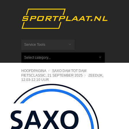
Service Tools
Select category...
HOOFDPAGINA
SAXO DAM TOT DAM
FIETSCLASSIC, 21 SEPTEMBER 2025
ZEEDIJK,
12.03-12.10 UUR