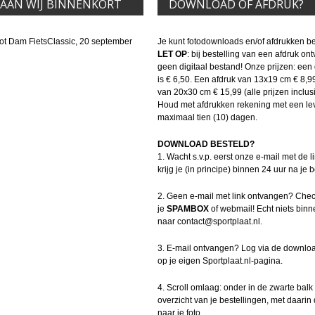
TAAN WIJ BINNENKORT
DOWNLOAD OF AFDRUK?
ot Dam FietsClassic, 20 september
Je kunt fotodownloads en/of afdrukken be
LET OP
: bij bestelling van een afdruk on
geen digitaal bestand! Onze prijzen: ee
is € 6,50. Een afdruk van 13x19 cm € 8,9
van 20x30 cm € 15,99 (alle prijzen inclusi
Houd met afdrukken rekening met een leve
maximaal tien (10) dagen.
DOWNLOAD BESTELD?
1. Wacht s.v.p. eerst onze e-mail met de li
krijg je (in principe) binnen 24 uur na je b
2. Geen e-mail met link ontvangen? Che
je
SPAMBOX
of webmail! Echt niets binn
naar contact@sportplaat.nl.
3. E-mail ontvangen? Log via de downloa
op je eigen Sportplaat.nl-pagina.
4. Scroll omlaag: onder in de zwarte balk 
overzicht van je bestellingen, met daarin 
naar je foto.