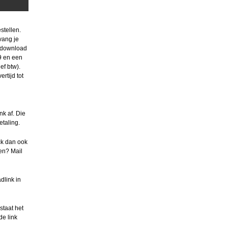
stellen.
tvang je
n download
9 en een
ef btw).
rtijd tot
nk af. Die
etaling.
ck dan ook
en? Mail
dlink in
staat het
de link