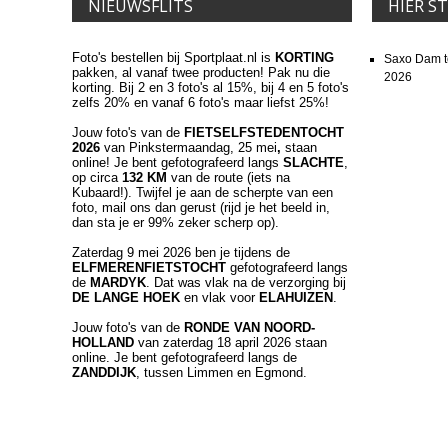
NIEUWSFLITS
HIER S
Foto's bestellen bij Sportplaat.nl is
KORTING
Saxo Dam t
pakken, al vanaf twee producten! Pak nu die
2026
korting. Bij 2 en 3 foto's al 15%, bij 4 en 5 foto's
zelfs 20% en vanaf 6 foto's maar liefst 25%!
Jouw foto's van de
FIETSELFSTEDENTOCHT
2026
van Pinkstermaandag, 25 mei
,
staan
online! Je bent gefotografeerd langs
SLACHTE
,
op circa
132 KM
van de route (iets na
Kubaard!). Twijfel je aan de scherpte van een
foto, mail ons dan gerust (rijd je het beeld in,
dan sta je er 99% zeker scherp op).
Zaterdag 9 mei 2026 ben je tijdens de
ELFMERENFIETSTOCHT
gefotografeerd langs
de
MARDYK
. Dat was vlak na de verzorging bij
DE LANGE HOEK
en vlak voor
ELAHUIZEN
.
Jouw foto's van de
RONDE VAN NOORD-
HOLLAND
van zaterdag 18 april 2026 staan
online. Je bent gefotografeerd langs de
ZANDDIJK
, tussen Limmen en Egmond.