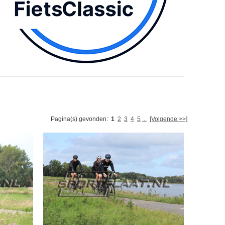
Pagina(s) gevonden:
1
2
3
4
5
...
[Volgende >>]