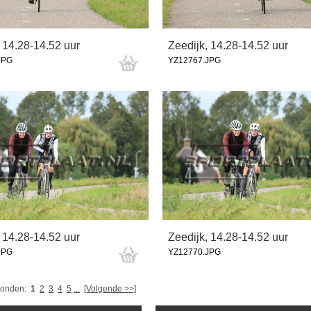
 14.28-14.52 uur
Zeedijk, 14.28-14.52 uur
JPG
YZ12767.JPG
 14.28-14.52 uur
Zeedijk, 14.28-14.52 uur
JPG
YZ12770.JPG
vonden:
1
2
3
4
5
...
[Volgende >>]