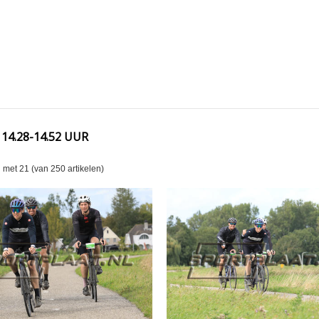
 14.28-14.52 UUR
n met
21
(van
250
artikelen)