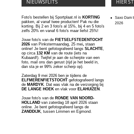
NIEUWSFLITS
HIER S
Foto's bestellen bij Sportplaat.nl is
KORTING
Saxo Dam t
pakken, al vanaf twee producten! Pak nu die
2026
korting. Bij 2 en 3 foto's al 15%, bij 4 en 5 foto's
zelfs 20% en vanaf 6 foto's maar liefst 25%!
Jouw foto's van de
FIETSELFSTEDENTOCHT
2026
van Pinkstermaandag, 25 mei
,
staan
online! Je bent gefotografeerd langs
SLACHTE
,
op circa
132 KM
van de route (iets na
Kubaard!). Twijfel je aan de scherpte van een
foto, mail ons dan gerust (rijd je het beeld in,
dan sta je er 99% zeker scherp op).
Zaterdag 9 mei 2026 ben je tijdens de
ELFMERENFIETSTOCHT
gefotografeerd langs
de
MARDYK
. Dat was vlak na de verzorging bij
DE LANGE HOEK
en vlak voor
ELAHUIZEN
.
Jouw foto's van de
RONDE VAN NOORD-
HOLLAND
van zaterdag 18 april 2026 staan
online. Je bent gefotografeerd langs de
ZANDDIJK
, tussen Limmen en Egmond.