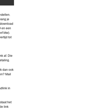
stellen.
tvang je
n download
9 en een
ef btw).
rtijd tot
nk af. Die
etaling.
ck dan ook
en? Mail
dlink in
staat het
de link