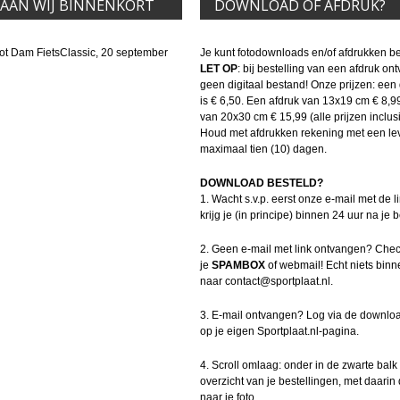
TAAN WIJ BINNENKORT
DOWNLOAD OF AFDRUK?
ot Dam FietsClassic, 20 september
Je kunt fotodownloads en/of afdrukken be
LET OP
: bij bestelling van een afdruk on
geen digitaal bestand! Onze prijzen: ee
is € 6,50. Een afdruk van 13x19 cm € 8,9
van 20x30 cm € 15,99 (alle prijzen inclusi
Houd met afdrukken rekening met een leve
maximaal tien (10) dagen.
DOWNLOAD BESTELD?
1. Wacht s.v.p. eerst onze e-mail met de li
krijg je (in principe) binnen 24 uur na je b
2. Geen e-mail met link ontvangen? Che
je
SPAMBOX
of webmail! Echt niets binn
naar contact@sportplaat.nl.
3. E-mail ontvangen? Log via de downloa
op je eigen Sportplaat.nl-pagina.
4. Scroll omlaag: onder in de zwarte balk 
overzicht van je bestellingen, met daarin 
naar je foto.