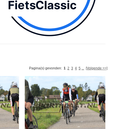
Pagina(s) gevonden:
1
2
3
4
5
...
[Volgende >>]