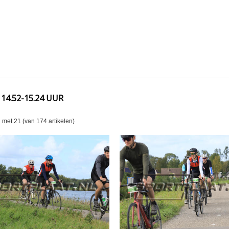
 14.52-15.24 UUR
n met
21
(van
174
artikelen)