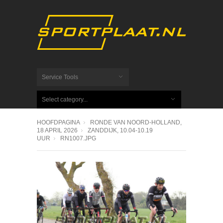
Service Tools
Select category...
HOOFDPAGINA
RONDE VAN NOORD-HOLLAND,
18 APRIL 2026
ZANDDIJK, 10.04-10.19
UUR
RN1007.JPG