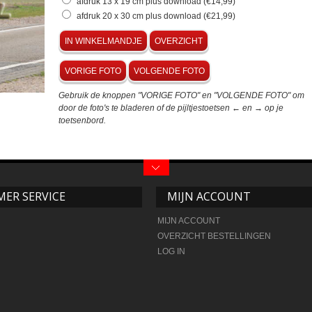
afdruk 13 x 19 cm plus download (€14,99)
afdruk 20 x 30 cm plus download (€21,99)
IN WINKELMANDJE
OVERZICHT
VORIGE FOTO
VOLGENDE FOTO
Gebruik de knoppen "VORIGE FOTO" en "VOLGENDE FOTO" om
door de foto's te bladeren of de pijltjestoetsen ← en → op je
toetsenbord.
ER SERVICE
MIJN ACCOUNT
MIJN ACCOUNT
OVERZICHT BESTELLINGEN
LOG IN