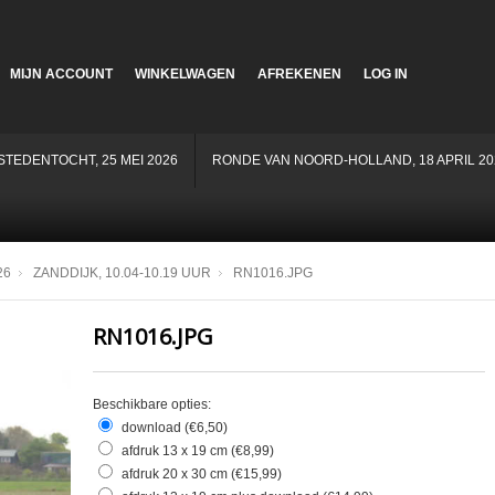
MIJN ACCOUNT
WINKELWAGEN
AFREKENEN
LOG IN
STEDENTOCHT, 25 MEI 2026
RONDE VAN NOORD-HOLLAND, 18 APRIL 20
26
ZANDDIJK, 10.04-10.19 UUR
RN1016.JPG
RN1016.JPG
Beschikbare opties:
download (€6,50)
afdruk 13 x 19 cm (€8,99)
afdruk 20 x 30 cm (€15,99)