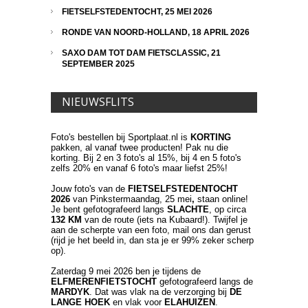
FIETSELFSTEDENTOCHT, 25 MEI 2026
RONDE VAN NOORD-HOLLAND, 18 APRIL 2026
SAXO DAM TOT DAM FIETSCLASSIC, 21
SEPTEMBER 2025
NIEUWSFLITS
Foto's bestellen bij Sportplaat.nl is
KORTING
pakken, al vanaf twee producten! Pak nu die
korting. Bij 2 en 3 foto's al 15%, bij 4 en 5 foto's
zelfs 20% en vanaf 6 foto's maar liefst 25%!
Jouw foto's van de
FIETSELFSTEDENTOCHT
2026
van Pinkstermaandag, 25 mei
,
staan online!
Je bent gefotografeerd langs
SLACHTE
, op circa
132 KM
van de route (iets na Kubaard!). Twijfel je
aan de scherpte van een foto, mail ons dan gerust
(rijd je het beeld in, dan sta je er 99% zeker scherp
op).
Zaterdag 9 mei 2026 ben je tijdens de
ELFMERENFIETSTOCHT
gefotografeerd langs de
MARDYK
. Dat was vlak na de verzorging bij
DE
LANGE HOEK
en vlak voor
ELAHUIZEN
.