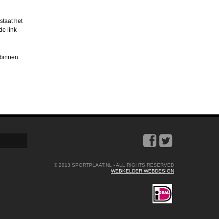
staat het
de link
 binnen.
© 2013 SPORTPLAAT.NL - ALL RIGHTS RESERVED
WEBKELDER WEBDESIGN