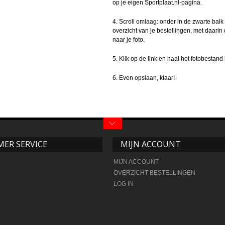
op je eigen Sportplaat.nl-pagina.
4. Scroll omlaag: onder in de zwarte balk 
overzicht van je bestellingen, met daarin 
naar je foto.
5. Klik op de link en haal het fotobestand
6. Even opslaan, klaar!
ER SERVICE
MIJN ACCOUNT
MIJN ACCOUNT
OVERZICHT BESTELLINGEN
LOG IN