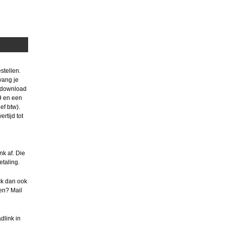
stellen.
tvang je
n download
9 en een
ef btw).
rtijd tot
nk af. Die
etaling.
ck dan ook
en? Mail
dlink in