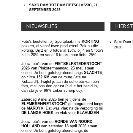
SAXO DAM TOT DAM FIETSCLASSIC, 21
SEPTEMBER 2025
NIEUWSFLITS
HIER S
Foto's bestellen bij Sportplaat.nl is
KORTING
Saxo Dam t
pakken, al vanaf twee producten! Pak nu die
2026
korting. Bij 2 en 3 foto's al 15%, bij 4 en 5 foto's
zelfs 20% en vanaf 6 foto's maar liefst 25%!
Jouw foto's van de
FIETSELFSTEDENTOCHT
2026
van Pinkstermaandag, 25 mei
,
staan
online! Je bent gefotografeerd langs
SLACHTE
,
op circa
132 KM
van de route (iets na
Kubaard!). Twijfel je aan de scherpte van een
foto, mail ons dan gerust (rijd je het beeld in,
dan sta je er 99% zeker scherp op).
Zaterdag 9 mei 2026 ben je tijdens de
ELFMERENFIETSTOCHT
gefotografeerd langs
de
MARDYK
. Dat was vlak na de verzorging bij
DE LANGE HOEK
en vlak voor
ELAHUIZEN
.
Jouw foto's van de
RONDE VAN NOORD-
HOLLAND
van zaterdag 18 april 2026 staan
online. Je bent gefotografeerd langs de