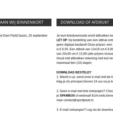
TAAN WIJ BINNENKORT
DOWNLOAD OF AFDRUK?
ot Dam FietsClassic, 20 september
Je kunt fotodownloads en/of afdrukken be
LET OP
: bij bestelling van een afdruk on
geen digitaal bestand! Onze prijzen: ee
is € 6,50. Een afdruk van 13x19 cm € 8,9
van 20x30 cm € 15,99 (alle prijzen inclusi
Houd met afdrukken rekening met een leve
maximaal tien (10) dagen.
DOWNLOAD BESTELD?
1. Wacht s.v.p. eerst onze e-mail met de li
krijg je (in principe) binnen 24 uur na je b
2. Geen e-mail met link ontvangen? Che
je
SPAMBOX
of webmail! Echt niets binn
naar contact@sportplaat.nl.
3. E-mail ontvangen? Log via de downloa