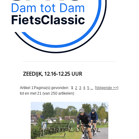
ZEEDIJK, 12.16-12.25 UUR
Artikel
1
Pagina(s) gevonden:
1
2
3
4
5
...
[Volgende >>]
tot en met
21
(van
250
artikelen)