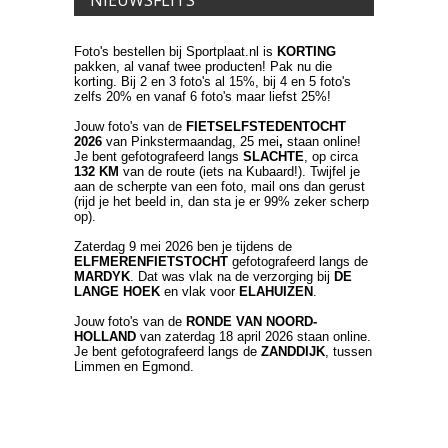
Foto's bestellen bij Sportplaat.nl is
KORTING
pakken, al vanaf twee producten! Pak nu die
korting. Bij 2 en 3 foto's al 15%, bij 4 en 5 foto's
zelfs 20% en vanaf 6 foto's maar liefst 25%!
Jouw foto's van de
FIETSELFSTEDENTOCHT
2026
van Pinkstermaandag, 25 mei
,
staan online!
Je bent gefotografeerd langs
SLACHTE
, op circa
132 KM
van de route (iets na Kubaard!). Twijfel je
aan de scherpte van een foto, mail ons dan gerust
(rijd je het beeld in, dan sta je er 99% zeker scherp
op).
Zaterdag 9 mei 2026 ben je tijdens de
ELFMERENFIETSTOCHT
gefotografeerd langs de
MARDYK
. Dat was vlak na de verzorging bij
DE
LANGE HOEK
en vlak voor
ELAHUIZEN
.
Jouw foto's van de
RONDE VAN NOORD-
HOLLAND
van zaterdag 18 april 2026 staan online.
Je bent gefotografeerd langs de
ZANDDIJK
, tussen
Limmen en Egmond.