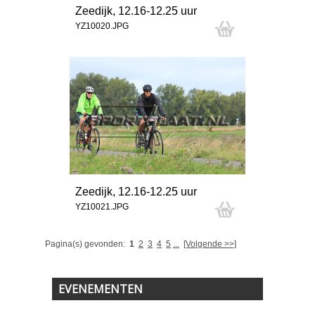
Zeedijk, 12.16-12.25 uur
YZ10020.JPG
Zeedijk, 12.16-12.25 uur
YZ10021.JPG
Pagina(s) gevonden:
1
2
3
4
5
...
[Volgende >>]
EVENEMENTEN