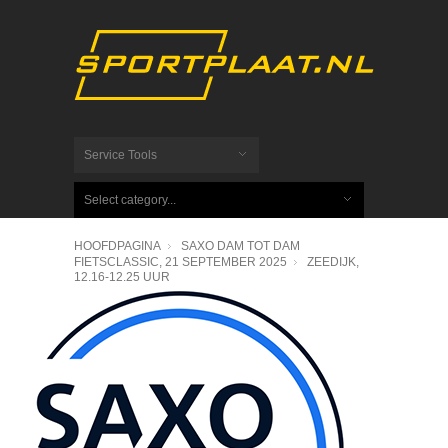
Service Tools
Select category...
HOOFDPAGINA
SAXO DAM TOT DAM
FIETSCLASSIC, 21 SEPTEMBER 2025
ZEEDIJK,
12.16-12.25 UUR