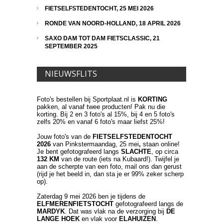
FIETSELFSTEDENTOCHT, 25 MEI 2026
RONDE VAN NOORD-HOLLAND, 18 APRIL 2026
SAXO DAM TOT DAM FIETSCLASSIC, 21
SEPTEMBER 2025
NIEUWSFLITS
Foto's bestellen bij Sportplaat.nl is
KORTING
pakken, al vanaf twee producten! Pak nu die
korting. Bij 2 en 3 foto's al 15%, bij 4 en 5 foto's
zelfs 20% en vanaf 6 foto's maar liefst 25%!
Jouw foto's van de
FIETSELFSTEDENTOCHT
2026
van Pinkstermaandag, 25 mei
,
staan online!
Je bent gefotografeerd langs
SLACHTE
, op circa
132 KM
van de route (iets na Kubaard!). Twijfel je
aan de scherpte van een foto, mail ons dan gerust
(rijd je het beeld in, dan sta je er 99% zeker scherp
op).
Zaterdag 9 mei 2026 ben je tijdens de
ELFMERENFIETSTOCHT
gefotografeerd langs de
MARDYK
. Dat was vlak na de verzorging bij
DE
LANGE HOEK
en vlak voor
ELAHUIZEN
.