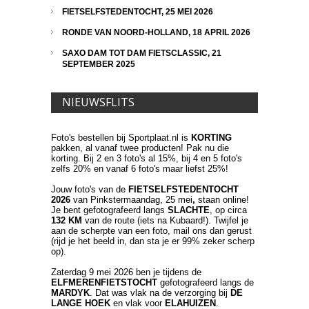
FIETSELFSTEDENTOCHT, 25 MEI 2026
RONDE VAN NOORD-HOLLAND, 18 APRIL 2026
SAXO DAM TOT DAM FIETSCLASSIC, 21
SEPTEMBER 2025
NIEUWSFLITS
Foto's bestellen bij Sportplaat.nl is
KORTING
pakken, al vanaf twee producten! Pak nu die
korting. Bij 2 en 3 foto's al 15%, bij 4 en 5 foto's
zelfs 20% en vanaf 6 foto's maar liefst 25%!
Jouw foto's van de
FIETSELFSTEDENTOCHT
2026
van Pinkstermaandag, 25 mei
,
staan online!
Je bent gefotografeerd langs
SLACHTE
, op circa
132 KM
van de route (iets na Kubaard!). Twijfel je
aan de scherpte van een foto, mail ons dan gerust
(rijd je het beeld in, dan sta je er 99% zeker scherp
op).
Zaterdag 9 mei 2026 ben je tijdens de
ELFMERENFIETSTOCHT
gefotografeerd langs de
MARDYK
. Dat was vlak na de verzorging bij
DE
LANGE HOEK
en vlak voor
ELAHUIZEN
.