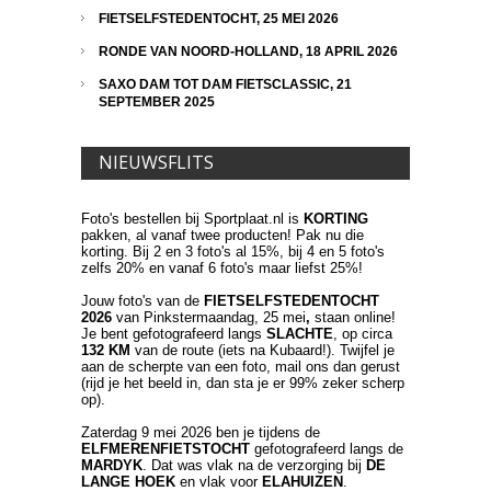
FIETSELFSTEDENTOCHT, 25 MEI 2026
RONDE VAN NOORD-HOLLAND, 18 APRIL 2026
SAXO DAM TOT DAM FIETSCLASSIC, 21
SEPTEMBER 2025
NIEUWSFLITS
Foto's bestellen bij Sportplaat.nl is
KORTING
pakken, al vanaf twee producten! Pak nu die
korting. Bij 2 en 3 foto's al 15%, bij 4 en 5 foto's
zelfs 20% en vanaf 6 foto's maar liefst 25%!
Jouw foto's van de
FIETSELFSTEDENTOCHT
2026
van Pinkstermaandag, 25 mei
,
staan online!
Je bent gefotografeerd langs
SLACHTE
, op circa
132 KM
van de route (iets na Kubaard!). Twijfel je
aan de scherpte van een foto, mail ons dan gerust
(rijd je het beeld in, dan sta je er 99% zeker scherp
op).
Zaterdag 9 mei 2026 ben je tijdens de
ELFMERENFIETSTOCHT
gefotografeerd langs de
MARDYK
. Dat was vlak na de verzorging bij
DE
LANGE HOEK
en vlak voor
ELAHUIZEN
.