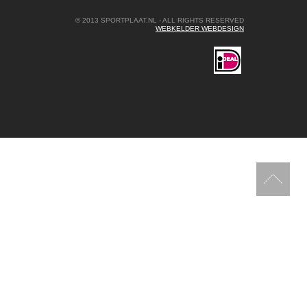
© 2013 SPORTPLAAT.NL - ALL RIGHTS RESERVED
WEBKELDER WEBDESIGN