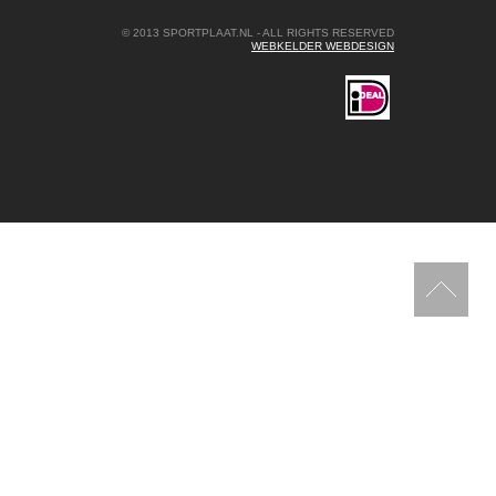
© 2013 SPORTPLAAT.NL - ALL RIGHTS RESERVED
WEBKELDER WEBDESIGN