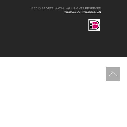
© 2013 SPORTPLAAT.NL - ALL RIGHTS RESERVED
WEBKELDER WEBDESIGN