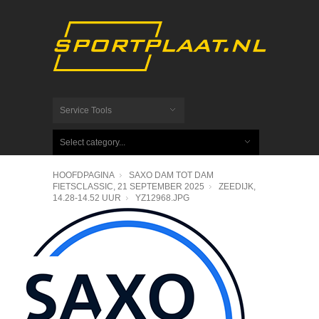
Service Tools
Select category...
HOOFDPAGINA
SAXO DAM TOT DAM
FIETSCLASSIC, 21 SEPTEMBER 2025
ZEEDIJK,
14.28-14.52 UUR
YZ12968.JPG