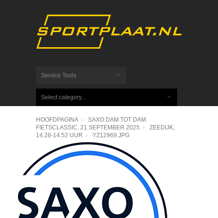
Service Tools
Select category...
HOOFDPAGINA
SAXO DAM TOT DAM
FIETSCLASSIC, 21 SEPTEMBER 2025
ZEEDIJK,
14.28-14.52 UUR
YZ12969.JPG